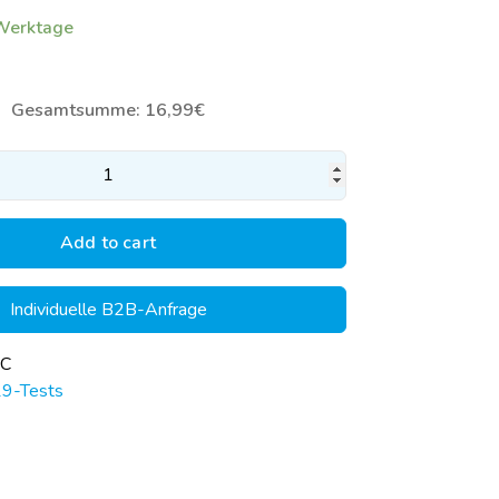
 Werktage
Gesamtsumme:
16,99€
Add to cart
Individuelle B2B-Anfrage
-C
19-Tests