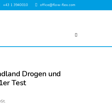
+43 1 3940010
office@flow-flex.com
dland Drogen und
1er Test
St.